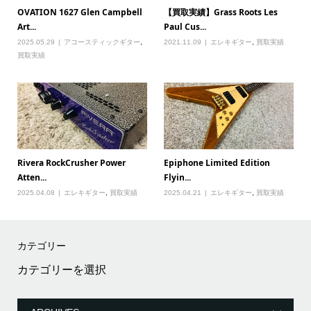
OVATION 1627 Glen Campbell
【買取実績】Grass Roots Les
Art...
Paul Cus...
2025.05.29
アコースティックギター
,
2021.11.09
エレキギター
,
買取実績
買取実績
Rivera RockCrusher Power
Epiphone Limited Edition
Atten...
Flyin...
2025.04.08
エレキギター
,
買取実績
2025.04.21
エレキギター
,
買取実績
カテゴリー
カ
テ
ゴ
リ