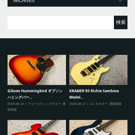
ー
検
索:
ると
Gibson Hummingbird ギブソン
KRAMER RS Richie Sambora
Pa
ハミングバー...
Model...
Cu
2025.08.18
アコースティックギター
,
買
2025.08.17
エレキギター
,
買取実績
20
取実績