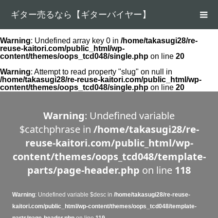
ギター売るなら【ギターバイヤー】
Warning
: Undefined array key 0 in
/home/takasugi28/re-
reuse-kaitori.com/public_html/wp-
content/themes/oops_tcd048/single.php
on line
20
Warning
: Attempt to read property "slug" on null in
/home/takasugi28/re-reuse-kaitori.com/public_html/wp-
content/themes/oops_tcd048/single.php
on line
20
Warning
: Undefined variable
$catchphrase in
/home/takasugi28/re-
reuse-kaitori.com/public_html/wp-
content/themes/oops_tcd048/template-
parts/page-header.php
on line
118
Warning
: Undefined variable $desc in
/home/takasugi28/re-reuse-
kaitori.com/public_html/wp-content/themes/oops_tcd048/template-