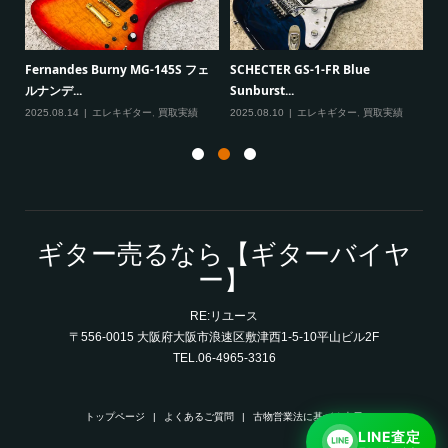
一男
P
Fernandes Burny MG-145S フェ
SCHECTER GS-1-FR Blue
Ma
ルナンデ...
Sunburst...
実績
20
2025.08.14
エレキギター
,
買取実績
2025.08.10
エレキギター
,
買取実績
ギター売るなら【ギターバイヤ
ー】
RE:リユース
〒556-0015 大阪府大阪市浪速区敷津西1-5-10平山ビル2F
TEL.06-4965-3316
トップページ
よくあるご質問
古物営業法に基づく表示
LINE査定