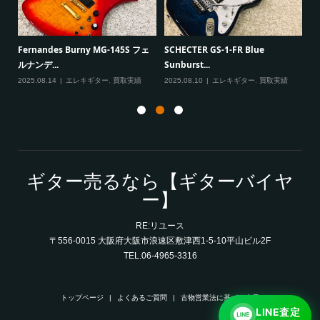
Paul Reed Smith（PRS） SE
 フェ
SCHECTER GS-1-FR Blue
Mark T...
Sunburst...
2025.08.08
エレキギター
,
買取実績
績
2025.08.10
エレキギター
,
買取実績
ギター売るなら【ギターバイヤ
ー】
RE:リユース
〒556-0015 大阪府大阪市浪速区敷津西1-5-10平山ビル2F
TEL.06-4965-3316
トップページ
よくあるご質問
古物営業法に基づく表示
LINE査定