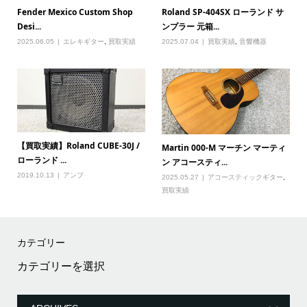
Fender Mexico Custom Shop
Roland SP-404SX ローランド サ
Desi...
ンプラー 元箱...
2025.06.05
エレキギター
,
買取実績
2025.07.04
買取実績
,
音響機器
【買取実績】Roland CUBE-30J /
Martin 000-M マーチン マーティ
ローランド ...
ン アコースティ...
2019.10.13
アンプ
2025.05.27
アコースティックギター
,
買取実績
カテゴリー
カ
テ
ゴ
リ