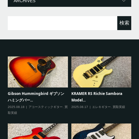
ー
検
索:
ソン
KRAMER RS Richie Sambora
Paul Reed Smith(PRS) SE
Model...
Custom...
ター
,
買
2025.08.17
エレキギター
,
買取実績
2025.08.09
エレキギター
,
買取実績