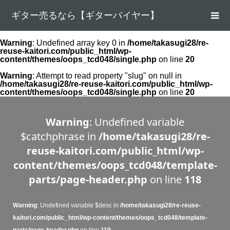
ギター売るなら【ギターバイヤー】
Warning
: Undefined array key 0 in
/home/takasugi28/re-
reuse-kaitori.com/public_html/wp-
content/themes/oops_tcd048/single.php
on line
20
Warning
: Attempt to read property "slug" on null in
/home/takasugi28/re-reuse-kaitori.com/public_html/wp-
content/themes/oops_tcd048/single.php
on line
20
Warning
: Undefined variable
$catchphrase in
/home/takasugi28/re-
reuse-kaitori.com/public_html/wp-
content/themes/oops_tcd048/template-
parts/page-header.php
on line
118
Warning
: Undefined variable $desc in
/home/takasugi28/re-reuse-
kaitori.com/public_html/wp-content/themes/oops_tcd048/template-