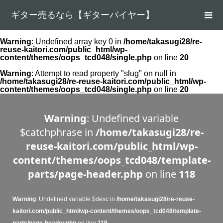
ギター売るなら【ギターバイヤー】
Warning
: Undefined array key 0 in
/home/takasugi28/re-
reuse-kaitori.com/public_html/wp-
content/themes/oops_tcd048/single.php
on line
20
Warning
: Attempt to read property "slug" on null in
/home/takasugi28/re-reuse-kaitori.com/public_html/wp-
content/themes/oops_tcd048/single.php
on line
20
Warning
: Undefined variable
$catchphrase in
/home/takasugi28/re-
reuse-kaitori.com/public_html/wp-
content/themes/oops_tcd048/template-
parts/page-header.php
on line
118
Warning
: Undefined variable $desc in
/home/takasugi28/re-reuse-
kaitori.com/public_html/wp-content/themes/oops_tcd048/template-