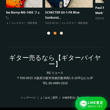
Fe
Paul Reed Smith（PRS） SE
VanZandt JBV Jazz Bass ヴァンザ
Mark T...
ント ...
20
2025.08.08
エレキギター
,
買取実績
2025.08.07
ベース
,
買取実績
ギター売るなら【ギターバイヤ
ー】
RE:リユース
〒556-0015 大阪府大阪市浪速区敷津西1-5-10平山ビル2F
TEL.06-4965-3316
トップページ
よくあるご質問
古物営業法に基づく表示
LINE査定
最短5分で査定