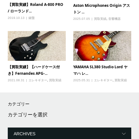
【買取実績】Roland A-800 PRO
Aston Microphones Origin アス
/ ローランド...
トン ...
2019.10.13
鍵盤
2025.07.05
買取実績
,
音響機器
【買取実績】【ハードケース付
YAMAHA SL380 Studio Lord ヤ
き】Fernandes APG-...
マハ レ...
2021.08.31
エレキギター
,
買取実績
2025.05.31
エレキギター
,
買取実績
カテゴリー
カ
テ
ゴ
リ
ー