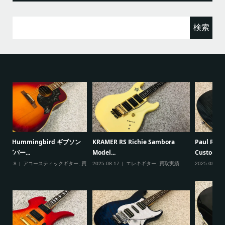
検
索:
G
Paul Reed Smith(PRS) SE
VOX mini5 Rhythm ヴォックス モ
で
Custom...
デリングアン...
20
2025.08.09
エレキギター
,
買取実績
2025.08.09
アンプ
,
買取実績