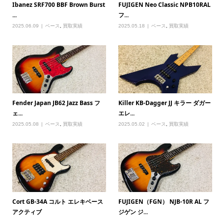
Ibanez SRF700 BBF Brown Burst
FUJIGEN Neo Classic NPB10RAL
...
フ...
2025.06.09
ベース
,
買取実績
2025.05.18
ベース
,
買取実績
Fender Japan JB62 Jazz Bass フ
Killer KB-Dagger JJ キラー ダガー
ェ...
エレ...
2025.05.08
ベース
,
買取実績
2025.05.02
ベース
,
買取実績
Cort GB-34A コルト エレキベース
FUJIGEN（FGN） NJB-10R AL フ
アクティブ
ジゲン ジ...