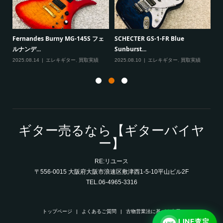
一男
P
Fernandes Burny MG-145S フェ
SCHECTER GS-1-FR Blue
Ma
ルナンデ...
Sunburst...
実績
20
2025.08.14
エレキギター
,
買取実績
2025.08.10
エレキギター
,
買取実績
ギター売るなら【ギターバイヤ
ー】
RE:リユース
〒556-0015 大阪府大阪市浪速区敷津西1-5-10平山ビル2F
TEL.06-4965-3316
トップページ
よくあるご質問
古物営業法に基づく表示
LINE査定