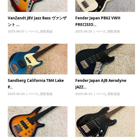
VanZandt JBV Jazz Bass ヴァンザ
Fender Japan PB62 VWH
ント ...
PRECISIO...
2025.08.07
ベース
,
買取実績
2025.06.30
ベース
,
買取実績
Sandberg California TM4 Lake
Fender Japan AJB Aerodyne
P...
JAZZ...
2025.06.20
ベース
,
買取実績
2025.06.14
ベース
,
買取実績