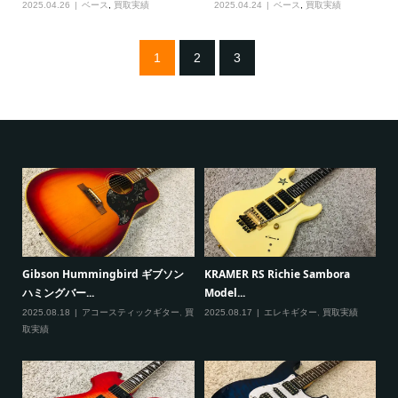
2025.04.26
ベース
,
買取実績
2025.04.24
ベース
,
買取実績
1
2
3
ると
Gibson Hummingbird ギブソン
KRAMER RS Richie Sambora
Pa
ハミングバー...
Model...
Cu
2025.08.18
アコースティックギター
,
買
2025.08.17
エレキギター
,
買取実績
20
取実績