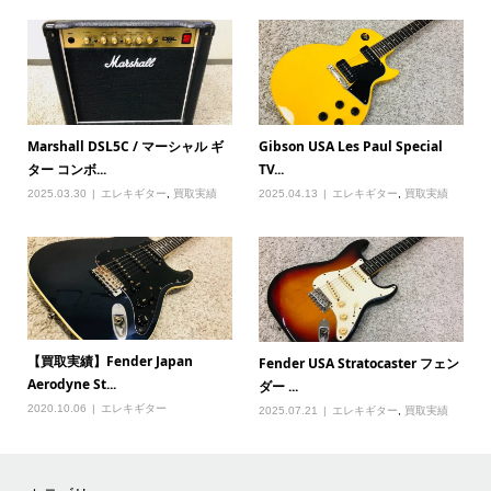
Marshall DSL5C / マーシャル ギ
Gibson USA Les Paul Special
ター コンボ...
TV...
2025.03.30
エレキギター
,
買取実績
2025.04.13
エレキギター
,
買取実績
【買取実績】Fender Japan
Fender USA Stratocaster フェン
Aerodyne St...
ダー ...
2020.10.06
エレキギター
2025.07.21
エレキギター
,
買取実績