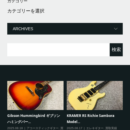
カテゴリー
カ
テ
ゴ
リ
ー
検
索:
ると
Gibson Hummingbird ギブソン
KRAMER RS Richie Sambora
Pa
ハミングバー...
Model...
Cu
2025.08.18
アコースティックギター
,
買
2025.08.17
エレキギター
,
買取実績
20