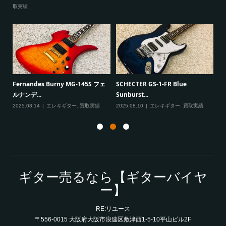
取実績
一男
P
Fernandes Burny MG-145S フェ
SCHECTER GS-1-FR Blue
Ma
ルナンデ...
Sunburst...
実績
20
2025.08.14
エレキギター
,
買取実績
2025.08.10
エレキギター
,
買取実績
ギター売るなら【ギターバイヤ
ー】
RE:リユース
〒556-0015 大阪府大阪市浪速区敷津西1-5-10平山ビル2F