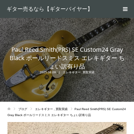
ギター売るなら【ギターバイヤー】
Paul Reed Smith(PRS) SE Custom24 Gray
Black ポールリードスミス エレキギター ち
ょい訳有り品
2025.08.09
エレキギター
,
買取実績
ブログ
エレキギター
,
買取実績
Paul Reed Smith(PRS) SE Custom24
Gray Black ポールリードスミス エレキギター ちょい訳有り品