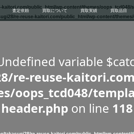
-kaitori.com/public_html/wp-content/themes/oops_tcd048/s
査定依頼
買取について
買取実績
買取品目
ugi28/re-reuse-kaitori.com/public_html/wp-content/themes
 Undefined variable $cat
8/re-reuse-kaitori.com
s/oops_tcd048/templa
header.php
on line
118
e/takasugi28/re-reuse-kaitori.com/public_html/wp-content