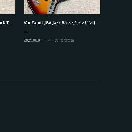
Gibson
k T...
VanZandt JBV Jazz Bass ヴァンザント
る？1996年製
...
2026.06.06
2025.08.07
ベース
,
買取実績