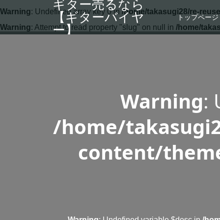
ギター売るなら
Warning
: Undefined array key 0 in
/home/takasugi28/re-reuse
【ギターバイヤ
トップページ
ー】
Warning
: Attempt to read property "slug" on null in
/home/takas
Warning
:
/home/takasugi2
content/theme
Warning
: Undefined variable $desc in
/hom