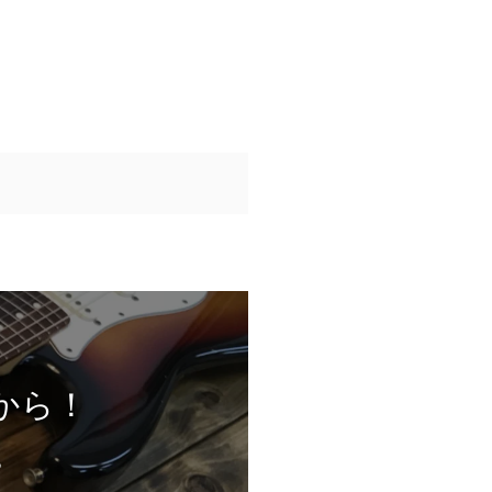
から！
。