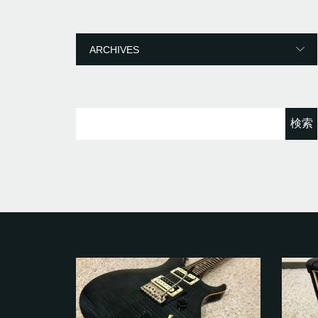
ゴ
リ
ー
検
索: