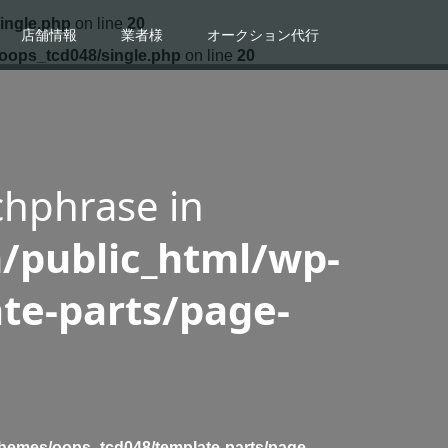
ingle.php
on line
20
店舗情報
業者様
オークション代行
/oops_tcd048/single.php
on line
20
chphrase in
/public_html/wp-
te-parts/page-
/themes/oops_tcd048/template-parts/page-