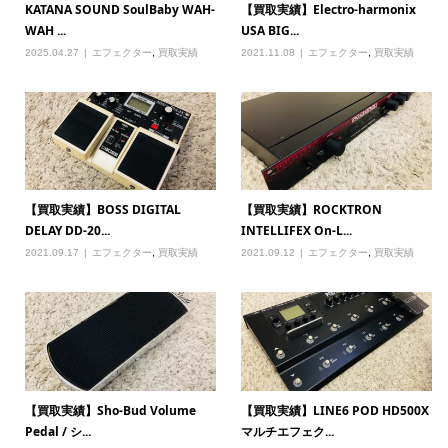
KATANA SOUND SoulBaby WAH-
【買取実績】Electro-harmonix
WAH ...
USA BIG...
2025.04.27
エフェクター
,
買取実績
2021.11.08
エフェクター
,
買取実績
【買取実績】BOSS DIGITAL
【買取実績】ROCKTRON
DELAY DD-20...
INTELLIFEX On-L...
2021.09.17
エフェクター
,
買取実績
2021.09.12
エフェクター
,
買取実績
【買取実績】Sho-Bud Volume
【買取実績】LINE6 POD HD500X
Pedal / シ...
マルチエフェク...