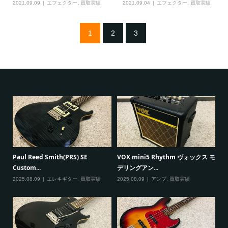
2021.09.09
エフェクター
,
買取実績
2021.09.04
エフェクター
,
買取実績
1
2
3
G
Paul Reed Smith(PRS) SE
VOX mini5 Rhythm ヴォックス モ
で
Custom...
デリングアン...
20
2025.08.09
エレキギター
,
買取実績
2025.08.09
アンプ
,
買取実績