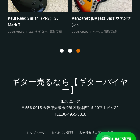
Fe
Paul Reed Smith（PRS） SE
VanZandt JBV Jazz Bass ヴァンザ
Mark T...
ント ...
20
2025.08.08
エレキギター
,
買取実績
2025.08.07
ベース
,
買取実績
ギター売るなら【ギターバイヤ
ー】
RE:リユース
〒556-0015 大阪府大阪市浪速区敷津西1-5-10平山ビル2F
TEL.06-4965-3316
トップページ
よくあるご質問
古物営業法に基づく表示
LINE査定