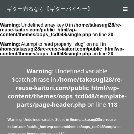
ギター売るなら【ギターバイヤー】
Warning
: Undefined array key 0 in
/home/takasugi28/re-
reuse-kaitori.com/public_html/wp-
content/themes/oops_tcd048/single.php
on line
20
Warning
: Attempt to read property "slug" on null in
/home/takasugi28/re-reuse-kaitori.com/public_html/wp-
content/themes/oops_tcd048/single.php
on line
20
Warning
: Undefined variable
$catchphrase in
/home/takasugi28/re-
reuse-kaitori.com/public_html/wp-
content/themes/oops_tcd048/template-
parts/page-header.php
on line
118
Warning
: Undefined variable $desc in
/home/takasugi28/re-reuse-
kaitori.com/public_html/wp-content/themes/oops_tcd048/template-