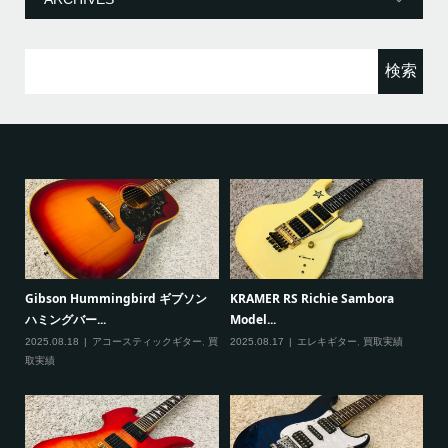
検
索:
ると
Gibson Hummingbird ギブソン
KRAMER RS Richie Sambora
Pa
ハミングバー...
Model...
Cu
2025.08.18
アコースティックギター
,
買
2025.08.17
エレキギター
,
買取実績
20
取実績