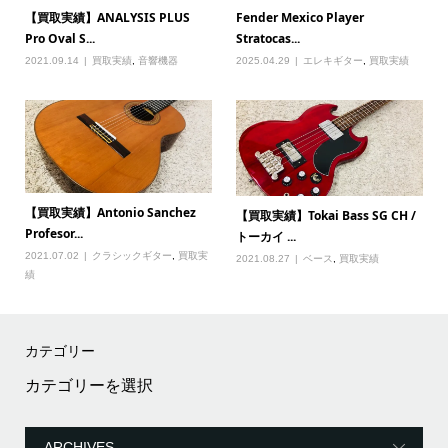
【買取実績】ANALYSIS PLUS
Fender Mexico Player
Pro Oval S...
Stratocas...
2021.09.14
買取実績
,
音響機器
2025.04.29
エレキギター
,
買取実績
【買取実績】Antonio Sanchez
【買取実績】Tokai Bass SG CH /
Profesor...
トーカイ ...
2021.07.02
クラシックギター
,
買取実
2021.08.27
ベース
,
買取実績
績
カテゴリー
カ
テ
ゴ
リ
ー