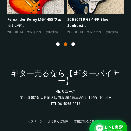
一男
P
Fernandes Burny MG-145S フェ
SCHECTER GS-1-FR Blue
Ma
ルナンデ...
Sunburst...
実績
20
2025.08.14
エレキギター
,
買取実績
2025.08.10
エレキギター
,
買取実績
ギター売るなら【ギターバイヤ
ー】
RE:リユース
〒556-0015 大阪府大阪市浪速区敷津西1-5-10平山ビル2F
TEL.06-4965-3316
トップページ
よくあるご質問
古物営業法に基づく表示
LINE査定