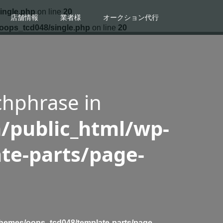
ingle.php
on line
20
店舗情報
業者様
オークション代行
/oops_tcd048/single.php
on line
20
chphrase in
/public_html/wp-
te-parts/page-
/themes/oops_tcd048/template-parts/page-