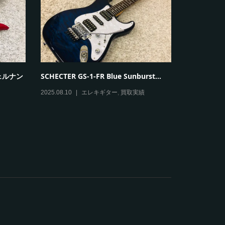
Gibson
k T...
VanZandt JBV Jazz Bass ヴァンザント
る？1996年製
...
2026.06.06
2025.08.07
ベース
,
買取実績