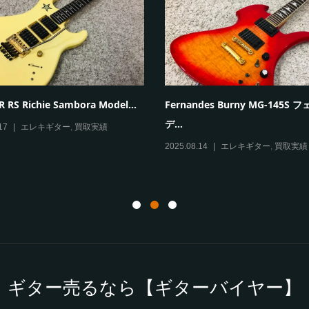
ini5 Rhythm ヴォックス モデリ
Paul Reed Smith（PRS） SE Mar
..
2025.08.08
エレキギター
,
買取実績
09
アンプ
,
買取実績
ギター売るなら【ギターバイヤー】