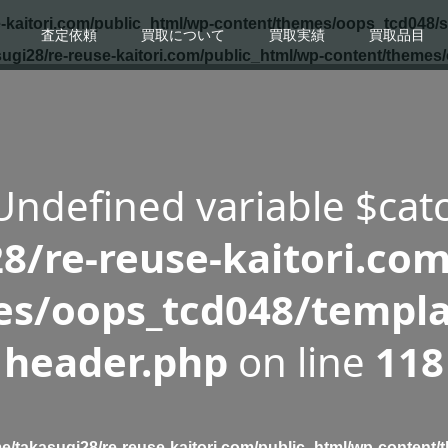
-kaitori.com/public_html/wp-content/themes/oops_tcd048/s
査定依頼
買取について
買取実績
買取品目
ugi28/re-reuse-kaitori.com/public_html/wp-content/themes
 Undefined variable $cat
8/re-reuse-kaitori.com
s/oops_tcd048/templa
header.php
on line
118
e/takasugi28/re-reuse-kaitori.com/public_html/wp-content