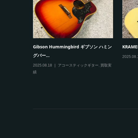
burst...
Paul Reed Smith(PRS) SE Custom...
VOX m
ングアン.
実績
2025.08.09
エレキギター
,
買取実績
2025.08.