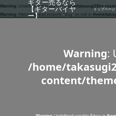
ギター売るなら
Warning
: Undefined array key 0 in
/home/takasugi28/re-reuse
【ギターバイヤ
トップページ
ー】
Warning
: Attempt to read property "slug" on null in
/home/takas
Warning
:
/home/takasugi2
content/theme
Warning
: Undefined variable $desc in
/hom