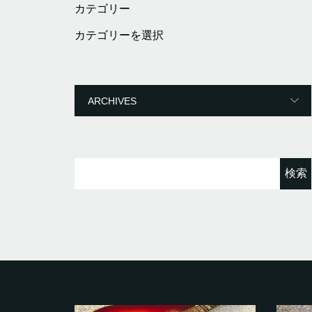
カテゴリー
カ
テ
ゴ
リ
ー
検
索: