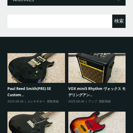
検
索:
Gibsonのヘッド折れギター
S) SE
VOX mini5 Rhythm ヴォックス モ
できる？1996年製Le...
デリングアン...
2026.06.06
買取について
ター
,
買取実績
2025.08.09
アンプ
,
買取実績