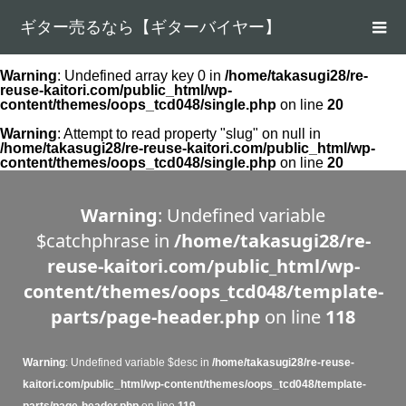
ギター売るなら【ギターバイヤー】
Warning
: Undefined array key 0 in
/home/takasugi28/re-
reuse-kaitori.com/public_html/wp-
content/themes/oops_tcd048/single.php
on line
20
Warning
: Attempt to read property "slug" on null in
/home/takasugi28/re-reuse-kaitori.com/public_html/wp-
content/themes/oops_tcd048/single.php
on line
20
Warning
: Undefined variable
$catchphrase in
/home/takasugi28/re-
reuse-kaitori.com/public_html/wp-
content/themes/oops_tcd048/template-
parts/page-header.php
on line
118
Warning
: Undefined variable $desc in
/home/takasugi28/re-reuse-
kaitori.com/public_html/wp-content/themes/oops_tcd048/template-