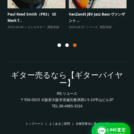
Fender Japan Stratocaster 
PRS） SE
VanZandt JBV Jazz Bass ヴァンザ
ント ...
2026.03.08
エレキギター
,
買取
ター
,
買取実績
2025.08.07
ベース
,
買取実績
ギター売るなら【ギターバイヤ
ー】
RE:リユース
〒556-0015 大阪府大阪市浪速区敷津西1-5-10平山ビル2F
TEL.06-4965-3316
トップページ
よくあるご質問
古物営業法に基づく表示
LINE査定