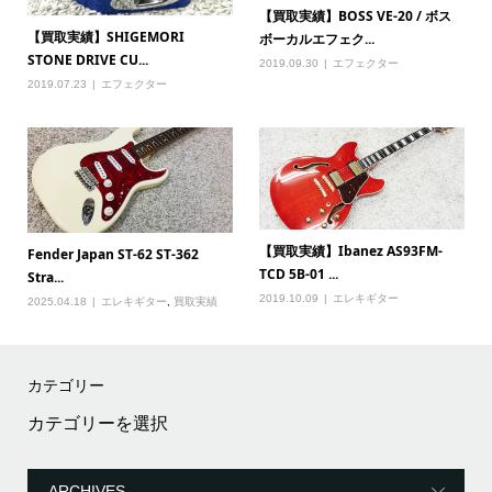
【買取実績】BOSS VE-20 / ボス
【買取実績】SHIGEMORI
ボーカルエフェク...
STONE DRIVE CU...
2019.09.30
エフェクター
2019.07.23
エフェクター
【買取実績】Ibanez AS93FM-
Fender Japan ST-62 ST-362
TCD 5B-01 ...
Stra...
2019.10.09
エレキギター
2025.04.18
エレキギター
,
買取実績
カテゴリー
カ
テ
ゴ
リ
ー