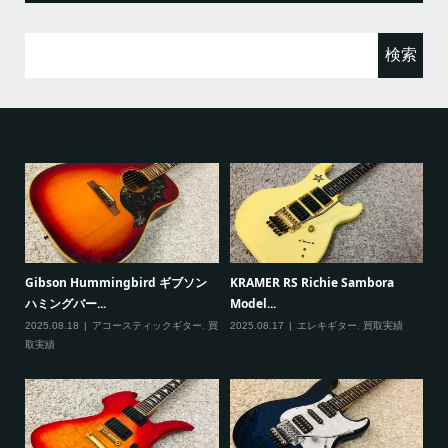
検
索:
Richie Sambora
Paul Reed Smith(PRS) SE
VOX mini5 Rhy
Custom...
デリングアン...
エレキギター
,
買取実績
2025.08.09
エレキギター
,
買取実績
2025.08.09
アンプ
,