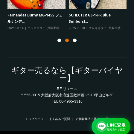
Paul Reed Smith（PRS） SE
VanZandt JBV Jaz
-1-FR Blue
Mark T...
ント ...
2025.08.08
エレキギター
,
買取実績
2025.08.07
ベース
,
エレキギター
,
買取実績
ギター売るなら【ギターバイヤ
ー】
RE:リユース
〒556-0015 大阪府大阪市浪速区敷津西1-5-10平山ビル2F
TEL.06-4965-3316
トップページ
よくあるご質問
古物営業法に基づく表示
LINE査定
最短5分で査定