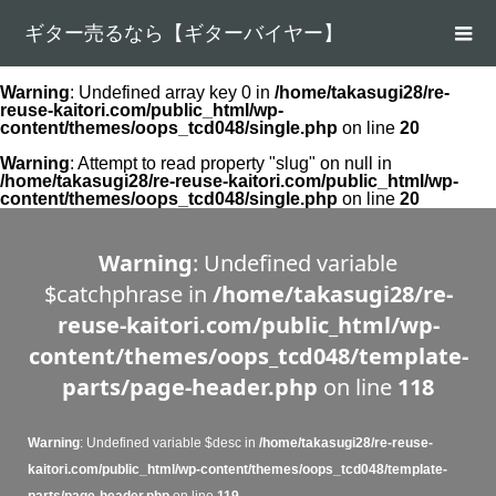
ギター売るなら【ギターバイヤー】
Warning
: Undefined array key 0 in
/home/takasugi28/re-
reuse-kaitori.com/public_html/wp-
content/themes/oops_tcd048/single.php
on line
20
Warning
: Attempt to read property "slug" on null in
/home/takasugi28/re-reuse-kaitori.com/public_html/wp-
content/themes/oops_tcd048/single.php
on line
20
Warning
: Undefined variable
$catchphrase in
/home/takasugi28/re-
reuse-kaitori.com/public_html/wp-
content/themes/oops_tcd048/template-
parts/page-header.php
on line
118
Warning
: Undefined variable $desc in
/home/takasugi28/re-reuse-
kaitori.com/public_html/wp-content/themes/oops_tcd048/template-