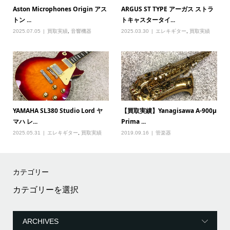
Aston Microphones Origin アス
ARGUS ST TYPE アーガス ストラ
トン ...
トキャスタータイ...
2025.07.05
買取実績
,
音響機器
2025.03.30
エレキギター
,
買取実績
YAMAHA SL380 Studio Lord ヤ
【買取実績】Yanagisawa A-900μ
マハ レ...
Prima ...
2025.05.31
エレキギター
,
買取実績
2019.09.16
管楽器
カテゴリー
カ
テ
ゴ
リ
ー