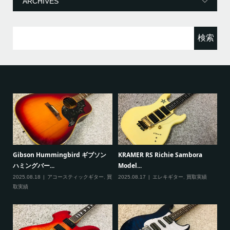
ー
検
索:
ると
Gibson Hummingbird ギブソン
KRAMER RS Richie Sambora
Pa
ハミングバー...
Model...
Cu
2025.08.18
アコースティックギター
,
買
2025.08.17
エレキギター
,
買取実績
20
取実績