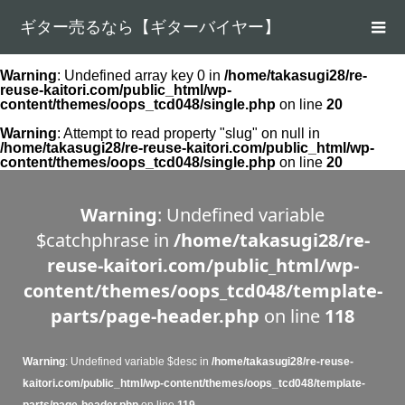
ギター売るなら【ギターバイヤー】
Warning
: Undefined array key 0 in
/home/takasugi28/re-
reuse-kaitori.com/public_html/wp-
content/themes/oops_tcd048/single.php
on line
20
Warning
: Attempt to read property "slug" on null in
/home/takasugi28/re-reuse-kaitori.com/public_html/wp-
content/themes/oops_tcd048/single.php
on line
20
Warning
: Undefined variable
$catchphrase in
/home/takasugi28/re-
reuse-kaitori.com/public_html/wp-
content/themes/oops_tcd048/template-
parts/page-header.php
on line
118
Warning
: Undefined variable $desc in
/home/takasugi28/re-reuse-
kaitori.com/public_html/wp-content/themes/oops_tcd048/template-