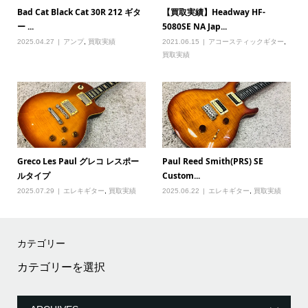
Bad Cat Black Cat 30R 212 ギタ
【買取実績】Headway HF-
ー ...
5080SE NA Jap...
2025.04.27
アンプ
,
買取実績
2021.06.15
アコースティックギター
,
買取実績
Greco Les Paul グレコ レスポー
Paul Reed Smith(PRS) SE
ルタイプ
Custom...
2025.07.29
エレキギター
,
買取実績
2025.06.22
エレキギター
,
買取実績
カテゴリー
カ
テ
ゴ
リ