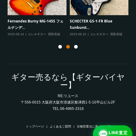
一男
P
Fernandes Burny MG-145S フェ
SCHECTER GS-1-FR Blue
Ma
ルナンデ...
Sunburst...
実績
20
2025.08.14
エレキギター
,
買取実績
2025.08.10
エレキギター
,
買取実績
ギター売るなら【ギターバイヤ
ー】
RE:リユース
〒556-0015 大阪府大阪市浪速区敷津西1-5-10平山ビル2F
TEL.06-4965-3316
トップページ
よくあるご質問
古物営業法に基づく表示
LINE査定