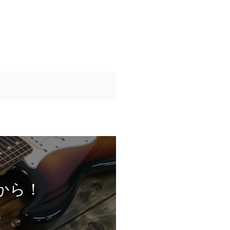
から！
。