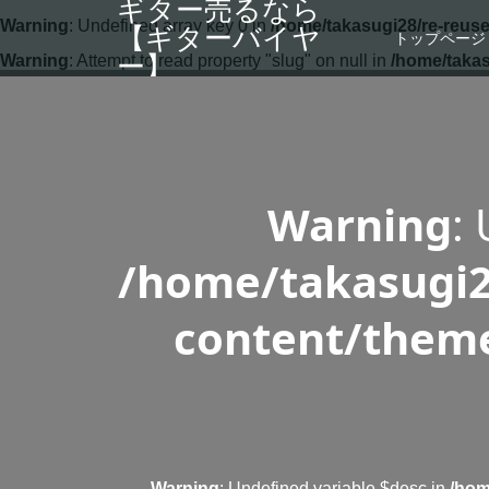
ギター売るなら
Warning
: Undefined array key 0 in
/home/takasugi28/re-reuse
【ギターバイヤ
トップページ
ー】
Warning
: Attempt to read property "slug" on null in
/home/takas
Warning
:
/home/takasugi2
content/theme
Warning
: Undefined variable $desc in
/hom