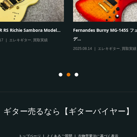
ini5 Rhythm ヴォックス モデリ
Paul Reed Smith（PRS） SE Mar
..
2025.08.08
エレキギター
,
買取実績
09
アンプ
,
買取実績
ギター売るなら【ギターバイヤー】
トップページ
よくあるご質問
古物営業法に基づく表示