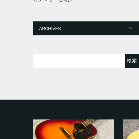
テ
ゴ
リ
ー
検
索: