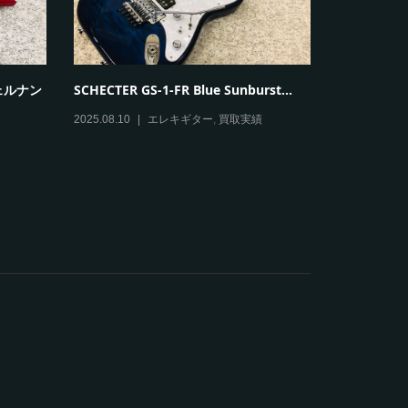
Gibson
k T...
VanZandt JBV Jazz Bass ヴァンザント
る？1996年製
...
2026.06.06
2025.08.07
ベース
,
買取実績