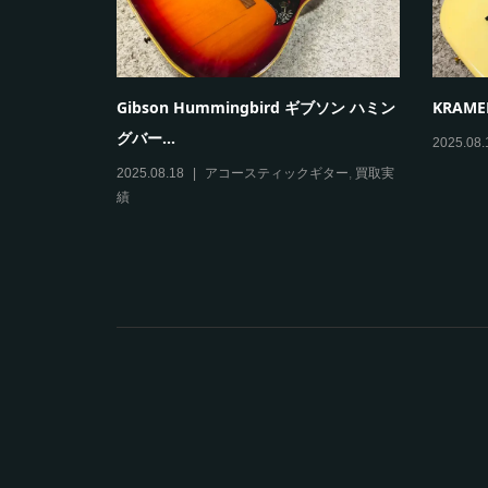
burst...
Paul Reed Smith(PRS) SE Custom...
VOX m
ングアン.
実績
2025.08.09
エレキギター
,
買取実績
2025.08.