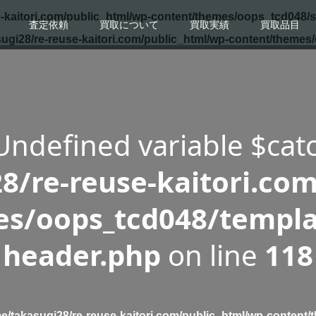
-kaitori.com/public_html/wp-content/themes/oops_tcd048/s
査定依頼
買取について
買取実績
買取品目
ugi28/re-reuse-kaitori.com/public_html/wp-content/themes
 Undefined variable $cat
8/re-reuse-kaitori.com
s/oops_tcd048/templa
header.php
on line
118
e/takasugi28/re-reuse-kaitori.com/public_html/wp-content