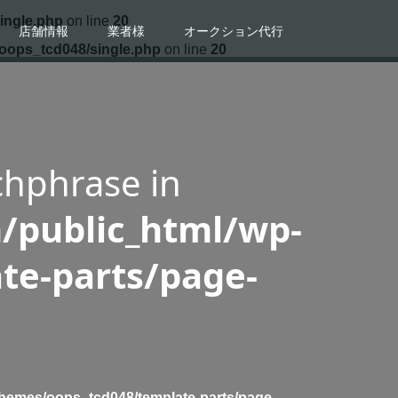
ingle.php
on line
20
店舗情報
業者様
オークション代行
/oops_tcd048/single.php
on line
20
chphrase in
/public_html/wp-
te-parts/page-
/themes/oops_tcd048/template-parts/page-