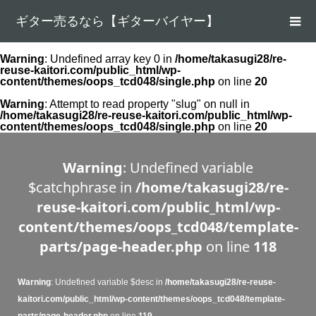
ギター売るなら【ギターバイヤー】
Warning
: Undefined array key 0 in
/home/takasugi28/re-
reuse-kaitori.com/public_html/wp-
content/themes/oops_tcd048/single.php
on line
20
Warning
: Attempt to read property "slug" on null in
/home/takasugi28/re-reuse-kaitori.com/public_html/wp-
content/themes/oops_tcd048/single.php
on line
20
Warning
: Undefined variable
$catchphrase in
/home/takasugi28/re-
reuse-kaitori.com/public_html/wp-
content/themes/oops_tcd048/template-
parts/page-header.php
on line
118
Warning
: Undefined variable $desc in
/home/takasugi28/re-reuse-
kaitori.com/public_html/wp-content/themes/oops_tcd048/template-