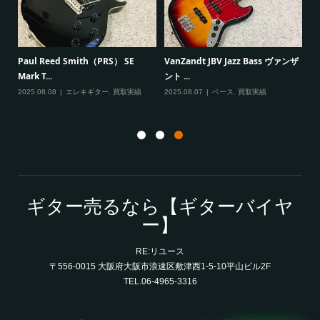
Fe
Paul Reed Smith（PRS） SE
VanZandt JBV Jazz Bass ヴァンザ
Mark T...
ント ...
20
2025.08.08
エレキギター
,
買取実績
2025.08.07
ベース
,
買取実績
ギター売るなら【ギターバイヤ
ー】
RE:リユース
〒556-0015 大阪府大阪市浪速区敷津西1-5-10平山ビル2F
TEL.06-4965-3316