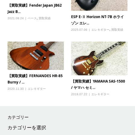
【買取実績】Fender Japan JB62
Jazz B...
ESP E-Ⅱ Horizon NT-7B ホライ
2021.08.24
ベース
,
買取実績
ゾン エレ...
2025.07.06
エレキギター
,
買取実績
【買取実績】FERNANDES HR-85
【買取実績】YAMAHA SAS-1500
Burny / ...
/ ヤマハ セミ...
2020.11.30
エレキギター
2019.07.22
エレキギター
カテゴリー
カ
テ