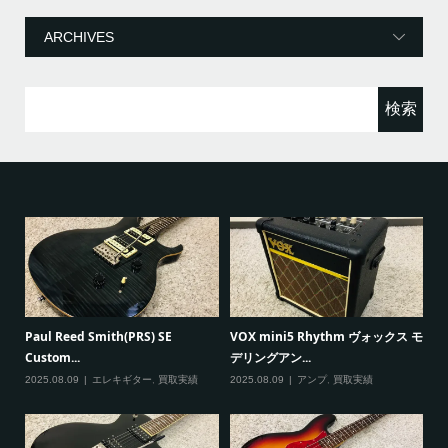
ゴ
リ
ー
検
索:
G
Paul Reed Smith(PRS) SE
VOX mini5 Rhythm ヴォックス モ
で
Custom...
デリングアン...
20
2025.08.09
エレキギター
,
買取実績
2025.08.09
アンプ
,
買取実績