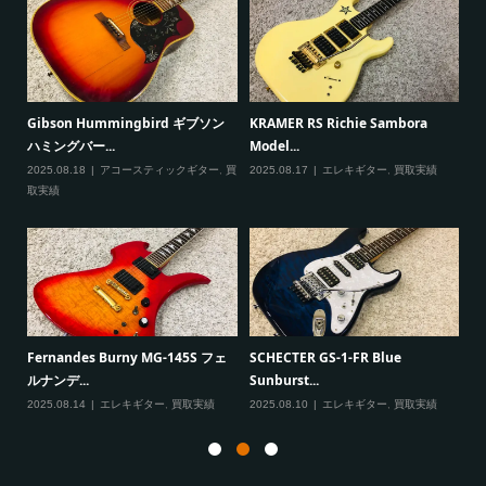
ると
Gibson Hummingbird ギブソン
KRAMER RS Richie Sambora
Pa
ハミングバー...
Model...
Cu
2025.08.18
アコースティックギター
,
買
2025.08.17
エレキギター
,
買取実績
20
取実績
一男
P
Fernandes Burny MG-145S フェ
SCHECTER GS-1-FR Blue
Ma
ルナンデ...
Sunburst...
実績
20
2025.08.14
エレキギター
,
買取実績
2025.08.10
エレキギター
,
買取実績