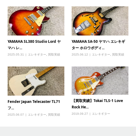
YAMAHA SL380 Studio Lord ヤ
YAMAHA SA-50 ヤマハ エレキギ
マハ レ...
ター ホロウボディ...
2025.05.31
エレキギター
,
買取実績
2025.06.12
エレキギター
,
買取実績
【買取実績】Tokai TLS-1 Love
Fender Japan Telecaster TL71
Rock He...
フ...
2019.09.27
エレキギター
2025.06.07
エレキギター
,
買取実績