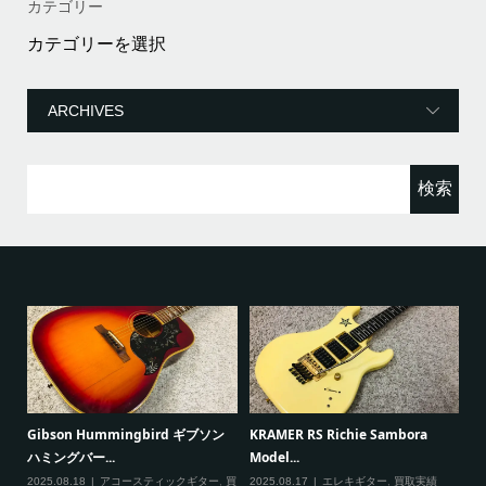
カテゴリー
カ
テ
ゴ
リ
ー
検
索:
ると
Gibson Hummingbird ギブソン
KRAMER RS Richie Sambora
Pa
ハミングバー...
Model...
Cu
2025.08.18
アコースティックギター
,
買
2025.08.17
エレキギター
,
買取実績
20