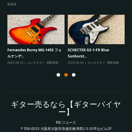
取実績
一男
P
Fernandes Burny MG-145S フェ
SCHECTER GS-1-FR Blue
Ma
ルナンデ...
Sunburst...
実績
20
2025.08.14
エレキギター
,
買取実績
2025.08.10
エレキギター
,
買取実績
ギター売るなら【ギターバイヤ
ー】
RE:リユース
〒556-0015 大阪府大阪市浪速区敷津西1-5-10平山ビル2F