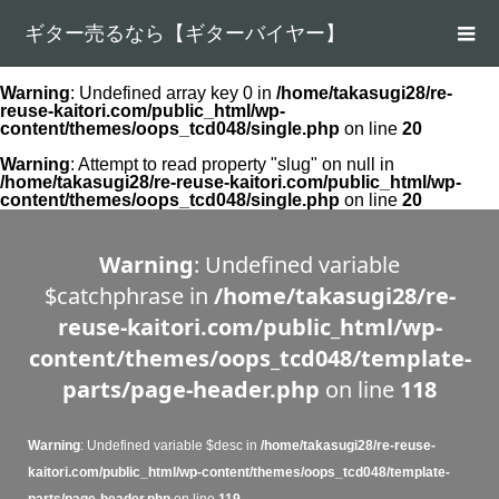
ギター売るなら【ギターバイヤー】
Warning
: Undefined array key 0 in
/home/takasugi28/re-
reuse-kaitori.com/public_html/wp-
content/themes/oops_tcd048/single.php
on line
20
Warning
: Attempt to read property "slug" on null in
/home/takasugi28/re-reuse-kaitori.com/public_html/wp-
content/themes/oops_tcd048/single.php
on line
20
Warning
: Undefined variable
$catchphrase in
/home/takasugi28/re-
reuse-kaitori.com/public_html/wp-
content/themes/oops_tcd048/template-
parts/page-header.php
on line
118
Warning
: Undefined variable $desc in
/home/takasugi28/re-reuse-
kaitori.com/public_html/wp-content/themes/oops_tcd048/template-