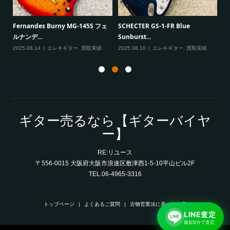
一男
P
Fernandes Burny MG-145S フェ
SCHECTER GS-1-FR Blue
Ma
ルナンデ...
Sunburst...
実績
20
2025.08.14
エレキギター
,
買取実績
2025.08.10
エレキギター
,
買取実績
ギター売るなら【ギターバイヤ
ー】
RE:リユース
〒556-0015 大阪府大阪市浪速区敷津西1-5-10平山ビル2F
TEL.06-4965-3316
トップページ
よくあるご質問
古物営業法に基づく表示
LINE査定
最短5分で査定