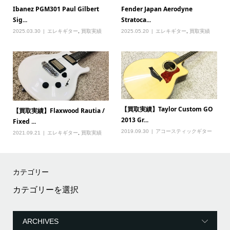
Ibanez PGM301 Paul Gilbert
Fender Japan Aerodyne
Sig...
Stratoca...
2025.03.30
エレキギター
,
買取実績
2025.05.20
エレキギター
,
買取実績
【買取実績】Taylor Custom GO
【買取実績】Flaxwood Rautia /
2013 Gr...
Fixed ...
2019.09.30
アコースティックギター
2021.09.21
エレキギター
,
買取実績
カテゴリー
カ
テ
ゴ
リ
ー