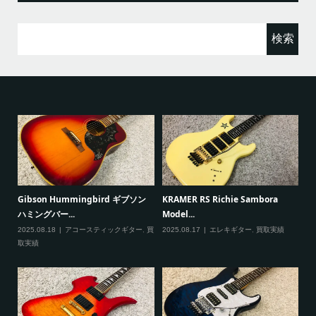
検
索:
ると
Gibson Hummingbird ギブソン
KRAMER RS Richie Sambora
Pa
ハミングバー...
Model...
Cu
2025.08.18
アコースティックギター
,
買
2025.08.17
エレキギター
,
買取実績
20
取実績