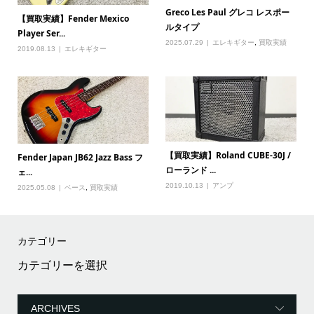
Greco Les Paul グレコ レスポー
【買取実績】Fender Mexico
ルタイプ
Player Ser...
2025.07.29
エレキギター
,
買取実績
2019.08.13
エレキギター
【買取実績】Roland CUBE-30J /
Fender Japan JB62 Jazz Bass フ
ローランド ...
ェ...
2019.10.13
アンプ
2025.05.08
ベース
,
買取実績
カテゴリー
カ
テ
ゴ
リ
ー