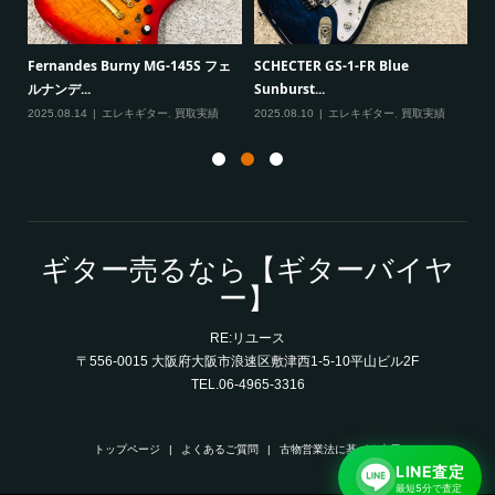
一男
P
Fernandes Burny MG-145S フェ
SCHECTER GS-1-FR Blue
Ma
ルナンデ...
Sunburst...
実績
20
2025.08.14
エレキギター
,
買取実績
2025.08.10
エレキギター
,
買取実績
ギター売るなら【ギターバイヤ
ー】
RE:リユース
〒556-0015 大阪府大阪市浪速区敷津西1-5-10平山ビル2F
TEL.06-4965-3316
トップページ
よくあるご質問
古物営業法に基づく表示
LINE査定
最短5分で査定