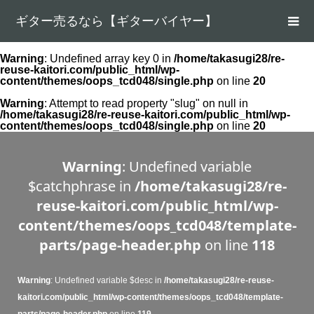
ギター売るなら【ギターバイヤー】
Warning
: Undefined array key 0 in
/home/takasugi28/re-
reuse-kaitori.com/public_html/wp-
content/themes/oops_tcd048/single.php
on line
20
Warning
: Attempt to read property "slug" on null in
/home/takasugi28/re-reuse-kaitori.com/public_html/wp-
content/themes/oops_tcd048/single.php
on line
20
Warning
: Undefined variable
$catchphrase in
/home/takasugi28/re-
reuse-kaitori.com/public_html/wp-
content/themes/oops_tcd048/template-
parts/page-header.php
on line
118
Warning
: Undefined variable $desc in
/home/takasugi28/re-reuse-
kaitori.com/public_html/wp-content/themes/oops_tcd048/template-