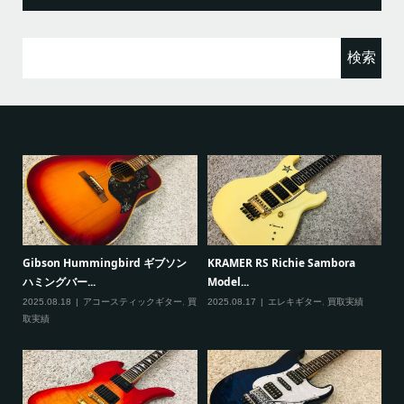
検
索:
ると
Gibson Hummingbird ギブソン
KRAMER RS Richie Sambora
Pa
ハミングバー...
Model...
Cu
2025.08.18
アコースティックギター
,
買
2025.08.17
エレキギター
,
買取実績
20
取実績