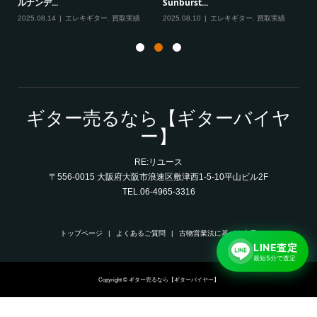
ルナンデ...
Sunburst...
実績
20
2025.08.14
エレキギター
,
買取実績
2025.08.10
エレキギター
,
買取実績
ギター売るなら【ギターバイヤ
ー】
RE:リユース
〒556-0015 大阪府大阪市浪速区敷津西1-5-10平山ビル2F
TEL.06-4965-3316
トップページ
よくあるご質問
古物営業法に基づく表示
LINE査定
最短5分で査定
Copyright © ギター売るなら【ギターバイヤー】