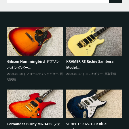
ると
Gibson Hummingbird ギブソン
KRAMER RS Richie Sambora
Pa
ハミングバー...
Model...
Cu
2025.08.18
アコースティックギター
,
買
2025.08.17
エレキギター
,
買取実績
20
取実績
一男
P
Fernandes Burny MG-145S フェ
SCHECTER GS-1-FR Blue
Ma