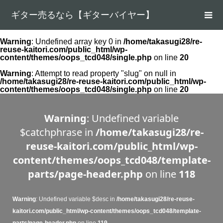
ギター売るなら【ギターバイヤー】
Warning
: Undefined array key 0 in
/home/takasugi28/re-
reuse-kaitori.com/public_html/wp-
content/themes/oops_tcd048/single.php
on line
20
Warning
: Attempt to read property "slug" on null in
/home/takasugi28/re-reuse-kaitori.com/public_html/wp-
content/themes/oops_tcd048/single.php
on line
20
Warning
: Undefined variable
$catchphrase in
/home/takasugi28/re-
reuse-kaitori.com/public_html/wp-
content/themes/oops_tcd048/template-
parts/page-header.php
on line
118
Warning
: Undefined variable $desc in
/home/takasugi28/re-reuse-
kaitori.com/public_html/wp-content/themes/oops_tcd048/template-