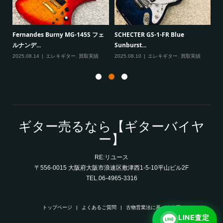
Paul Reed Smith（PRS） SE
VanZandt JBV Jazz Bass ヴァンザ
Mark T...
ント ...
2025.08.08
エレキギター
,
買取実績
2025.08.07
ベース
,
買取実績
績
ギター売るなら【ギターバイヤ
ー】
RE:リユース
〒556-0015 大阪府大阪市浪速区敷津西1-5-10平山ビル2F
TEL.06-4965-3316
トップページ
よくあるご質問
古物営業法に基づく表示
LINE査定