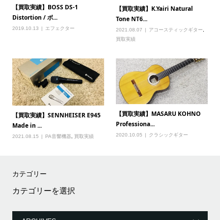
【買取実績】BOSS DS-1
【買取実績】K.Yairi Natural
Distortion / ボ...
Tone NT6...
2019.10.13
エフェクター
2021.08.07
アコースティックギター
,
買取実績
【買取実績】MASARU KOHNO
【買取実績】SENNHEISER E945
Professiona...
Made in ...
2020.10.05
クラシックギター
2021.08.15
PA音響機器
,
買取実績
カテゴリー
カ
テ
ゴ
リ