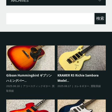
ー
検
索:
Paul Reed Smith(PRS) SE
VOX mini5 Rhythm ヴォックス モ
Custom...
デリングアン...
績
2025.08.09
エレキギター
,
買取実績
2025.08.09
アンプ
,
買取実績