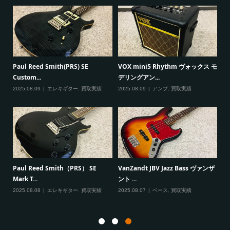
G
Paul Reed Smith(PRS) SE
VOX mini5 Rhythm ヴォックス モ
で
Custom...
デリングアン...
20
2025.08.09
エレキギター
,
買取実績
2025.08.09
アンプ
,
買取実績
Fe
Paul Reed Smith（PRS） SE
VanZandt JBV Jazz Bass ヴァンザ
Mark T...
ント ...
20
2025.08.08
エレキギター
,
買取実績
2025.08.07
ベース
,
買取実績