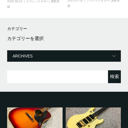
2021.07.02
クラシックギター
,
買取実
2025.08.22
クラシックギター
,
買取実
績
績
カテゴリー
カ
テ
ゴ
リ
ー
検
索: