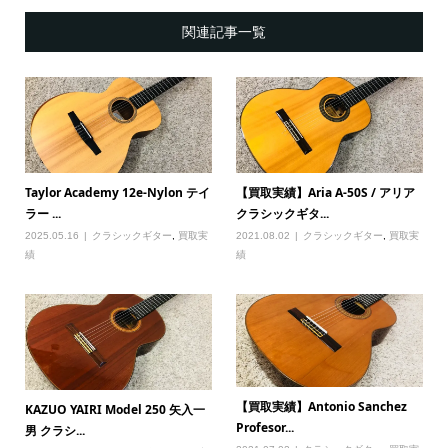
関連記事一覧
Taylor Academy 12e-Nylon テイ
【買取実績】Aria A-50S / アリア
ラー ...
クラシックギタ...
2025.05.16
クラシックギター
,
買取実
2021.08.02
クラシックギター
,
買取実
績
績
【買取実績】Antonio Sanchez
KAZUO YAIRI Model 250 矢入一
Profesor...
男 クラシ...