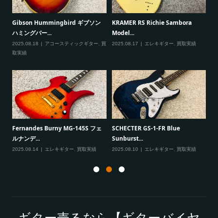
ると
Gibson Hummingbird ギブソン
KRAMER RS Richie Sambora
Pa
ハミングバー...
Model...
Cu
2025.08.18
アコースティックギター
,
買
2025.08.17
エレキギター
,
買取実績
20
取実績
一男
P
Fernandes Burny MG-145S フェ
SCHECTER GS-1-FR Blue
Ma
ルナンデ...
Sunburst...
実績
20
2025.08.14
エレキギター
,
買取実績
2025.08.10
エレキギター
,
買取実績
ギター売るなら【ギターバイヤ