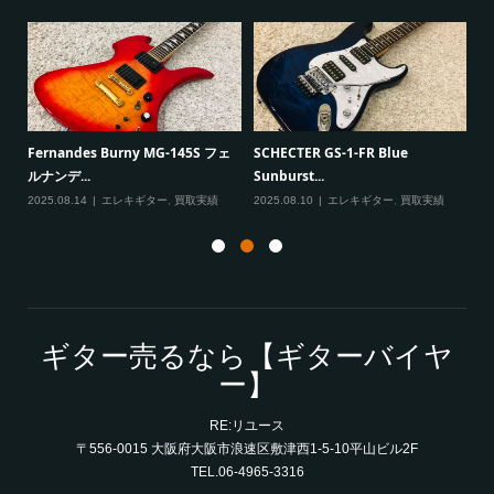
一男
P
Fernandes Burny MG-145S フェ
SCHECTER GS-1-FR Blue
Ma
ルナンデ...
Sunburst...
実績
20
2025.08.14
エレキギター
,
買取実績
2025.08.10
エレキギター
,
買取実績
ギター売るなら【ギターバイヤ
ー】
RE:リユース
〒556-0015 大阪府大阪市浪速区敷津西1-5-10平山ビル2F
TEL.06-4965-3316