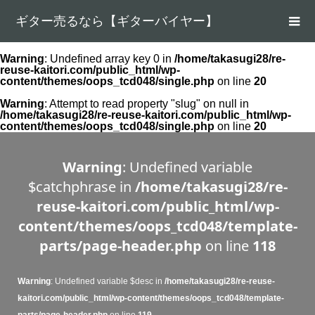
ギター売るなら【ギターバイヤー】
Warning
: Undefined array key 0 in
/home/takasugi28/re-
reuse-kaitori.com/public_html/wp-
content/themes/oops_tcd048/single.php
on line
20
Warning
: Attempt to read property "slug" on null in
/home/takasugi28/re-reuse-kaitori.com/public_html/wp-
content/themes/oops_tcd048/single.php
on line
20
Warning
: Undefined variable
$catchphrase in
/home/takasugi28/re-
reuse-kaitori.com/public_html/wp-
content/themes/oops_tcd048/template-
parts/page-header.php
on line
118
Warning
: Undefined variable $desc in
/home/takasugi28/re-reuse-
kaitori.com/public_html/wp-content/themes/oops_tcd048/template-