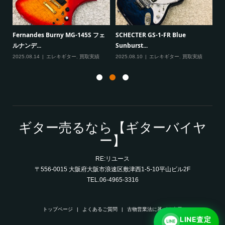
一男
P
Fernandes Burny MG-145S フェ
SCHECTER GS-1-FR Blue
Ma
ルナンデ...
Sunburst...
実績
20
2025.08.14
エレキギター
,
買取実績
2025.08.10
エレキギター
,
買取実績
ギター売るなら【ギターバイヤ
ー】
RE:リユース
〒556-0015 大阪府大阪市浪速区敷津西1-5-10平山ビル2F
TEL.06-4965-3316
トップページ
よくあるご質問
古物営業法に基づく表示
LINE査定