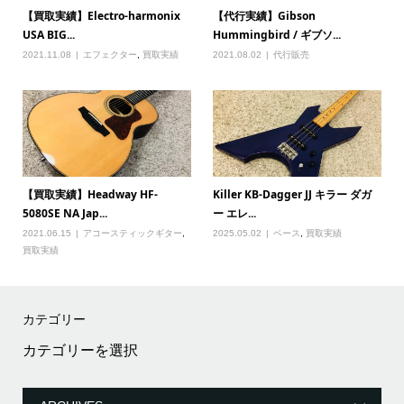
【買取実績】Electro-harmonix
【代行実績】Gibson
USA BIG...
Hummingbird / ギブソ...
2021.11.08
エフェクター
,
買取実績
2021.08.02
代行販売
【買取実績】Headway HF-
Killer KB-Dagger JJ キラー ダガ
5080SE NA Jap...
ー エレ...
2021.06.15
アコースティックギター
,
2025.05.02
ベース
,
買取実績
買取実績
カテゴリー
カ
テ
ゴ
リ