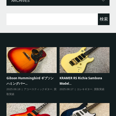
ー
検
索:
ると
Gibson Hummingbird ギブソン
KRAMER RS Richie Sambora
Pa
ハミングバー...
Model...
Cu
2025.08.18
アコースティックギター
,
買
2025.08.17
エレキギター
,
買取実績
20
取実績