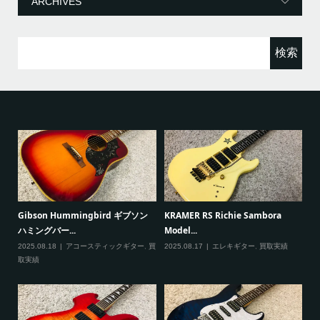
ー
検
索:
G
Paul Reed Smith(PRS) SE
VOX mini5 Rhythm ヴォックス モ
で
Custom...
デリングアン...
20
2025.08.09
エレキギター
,
買取実績
2025.08.09
アンプ
,
買取実績