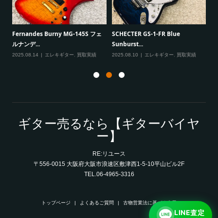
F
Paul Reed Smith（PRS） SE
VanZandt JBV Jazz Bass ヴァンザ
Mark T...
ント ...
20
2025.08.08
エレキギター
,
買取実績
2025.08.07
ベース
,
買取実績
ギター売るなら【ギターバイヤ
ー】
RE:リユース
〒556-0015 大阪府大阪市浪速区敷津西1-5-10平山ビル2F
TEL.06-4965-3316
トップページ
よくあるご質問
古物営業法に基づく表示
LINE査定