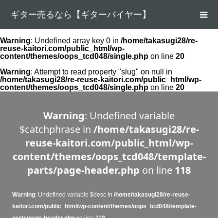
ギター売るなら【ギターバイヤー】
Warning
: Undefined array key 0 in
/home/takasugi28/re-
reuse-kaitori.com/public_html/wp-
content/themes/oops_tcd048/single.php
on line
20
Warning
: Attempt to read property "slug" on null in
/home/takasugi28/re-reuse-kaitori.com/public_html/wp-
content/themes/oops_tcd048/single.php
on line
20
Warning
: Undefined variable
$catchphrase in
/home/takasugi28/re-
reuse-kaitori.com/public_html/wp-
content/themes/oops_tcd048/template-
parts/page-header.php
on line
118
Warning
: Undefined variable $desc in
/home/takasugi28/re-reuse-
kaitori.com/public_html/wp-content/themes/oops_tcd048/template-