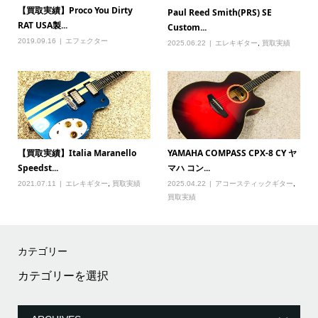
【買取実績】Proco You Dirty
Paul Reed Smith(PRS) SE
RAT USA製...
Custom...
2019.09.16
エフェクター
2025.06.22
エレキギター
,
買取実績
【買取実績】Italia Maranello
YAMAHA COMPASS CPX-8 CY ヤ
Speedst...
マハ コン...
2021.07.11
エレキギター
,
買取実績
2025.04.22
アコースティックギター
,
買取実績
カテゴリー
カ
テ
ゴ
リ