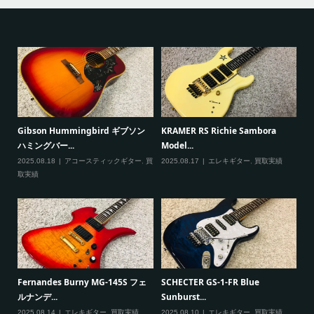
ると
Gibson Hummingbird ギブソン
KRAMER RS Richie Sambora
Pa
ハミングバー...
Model...
Cu
2025.08.18
アコースティックギター
,
買
2025.08.17
エレキギター
,
買取実績
20
取実績
一男
P
Fernandes Burny MG-145S フェ
SCHECTER GS-1-FR Blue
Ma
ルナンデ...
Sunburst...
実績
20
2025.08.14
エレキギター
,
買取実績
2025.08.10
エレキギター
,
買取実績