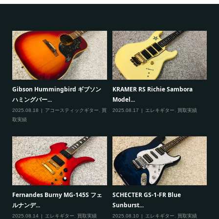
ると
Gibson Hummingbird ギブソン
KRAMER RS Richie Sambora
Pa
ハミングバー...
Model...
Cu
2025.08.18
アコースティックギター
,
買
2025.08.17
エレキギター
,
買取実績
20
取実績
一男
P
Fernandes Burny MG-145S フェ
SCHECTER GS-1-FR Blue
Ma
ルナンデ...
Sunburst...
実績
20
2025.08.14
エレキギター
,
買取実績
2025.08.10
エレキギター
,
買取実績