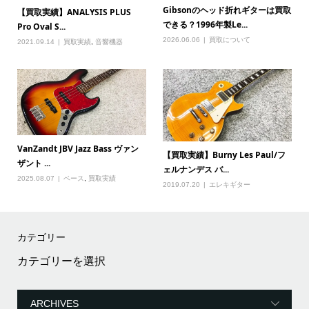
Gibsonのヘッド折れギターは買取
【買取実績】ANALYSIS PLUS
できる？1996年製Le...
Pro Oval S...
2026.06.06
買取について
2021.09.14
買取実績
,
音響機器
VanZandt JBV Jazz Bass ヴァン
【買取実績】Burny Les Paul/フ
ザント ...
ェルナンデス バ...
2025.08.07
ベース
,
買取実績
2019.07.20
エレキギター
カテゴリー
カ
テ
ゴ
リ
ー