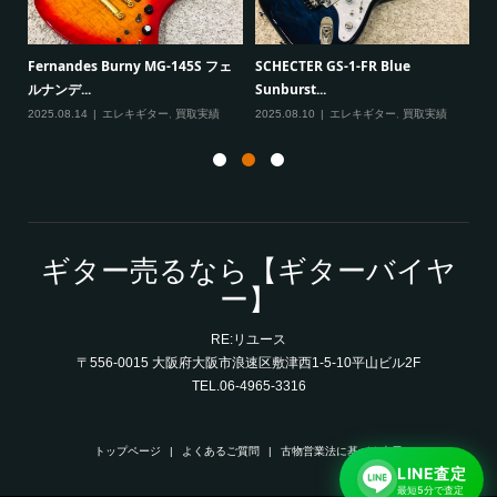
一男
P
Fernandes Burny MG-145S フェ
SCHECTER GS-1-FR Blue
Ma
ルナンデ...
Sunburst...
実績
20
2025.08.14
エレキギター
,
買取実績
2025.08.10
エレキギター
,
買取実績
ギター売るなら【ギターバイヤ
ー】
RE:リユース
〒556-0015 大阪府大阪市浪速区敷津西1-5-10平山ビル2F
TEL.06-4965-3316
トップページ
よくあるご質問
古物営業法に基づく表示
LINE査定
最短5分で査定