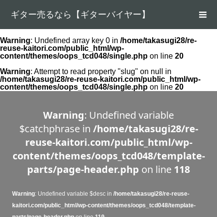
ギター売るなら【ギターバイヤー】
Warning
: Undefined array key 0 in
/home/takasugi28/re-
reuse-kaitori.com/public_html/wp-
content/themes/oops_tcd048/single.php
on line
20
Warning
: Attempt to read property "slug" on null in
/home/takasugi28/re-reuse-kaitori.com/public_html/wp-
content/themes/oops_tcd048/single.php
on line
20
Warning
: Undefined variable
$catchphrase in
/home/takasugi28/re-
reuse-kaitori.com/public_html/wp-
content/themes/oops_tcd048/template-
parts/page-header.php
on line
118
Warning
: Undefined variable $desc in
/home/takasugi28/re-reuse-
kaitori.com/public_html/wp-content/themes/oops_tcd048/template-