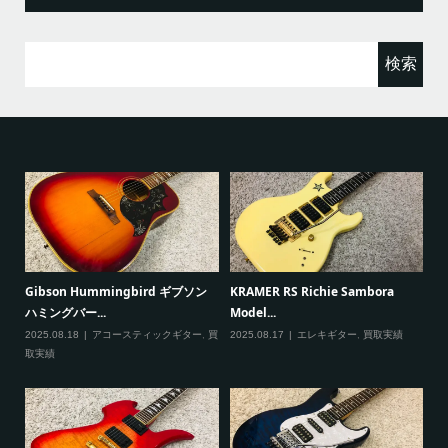
検
索:
ると
Gibson Hummingbird ギブソン
KRAMER RS Richie Sambora
Pa
ハミングバー...
Model...
Cu
2025.08.18
アコースティックギター
,
買
2025.08.17
エレキギター
,
買取実績
20
取実績