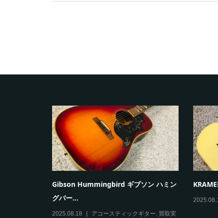
0 矢入一男 クラ
Gibson Hummingbird ギブソン ハミン
KRAMER
グバー...
2025.08.
買取実績
2025.08.18
アコースティックギター
,
買取実