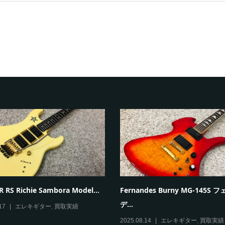
 RS Richie Sambora Model...
Fernandes Burny MG-145S
デ...
17
エレキギター
,
買取実績
2025.08.14
エレキギター
,
買取実績