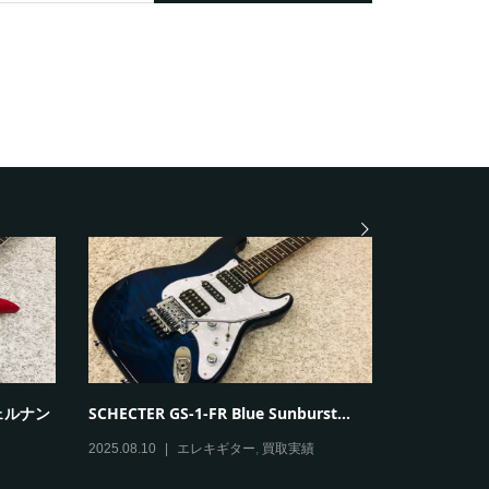
 フェルナン
SCHECTER GS-1-FR Blue Sunburst...
Paul Reed 
2025.08.10
エレキギター
,
買取実績
2025.08.09