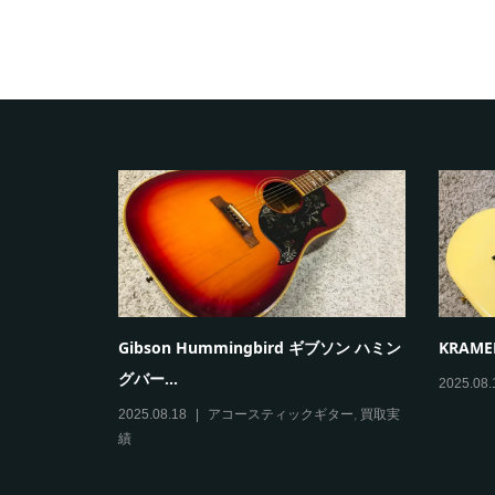
0 矢入一男 クラ
Gibson Hummingbird ギブソン ハミン
KRAMER
グバー...
2025.08.
買取実績
2025.08.18
アコースティックギター
,
買取実
績