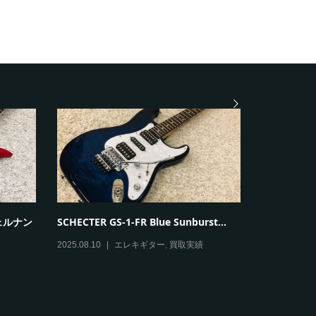
 フェルナン
SCHECTER GS-1-FR Blue Sunburst...
Paul Reed 
2025.08.10
エレキギター
,
買取実績
2025.08.09