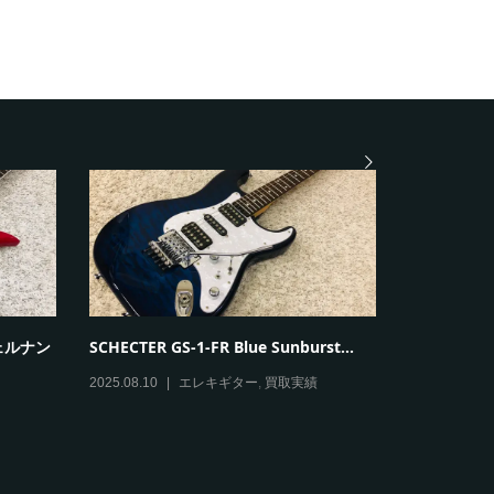
 フェルナン
SCHECTER GS-1-FR Blue Sunburst...
Paul Reed 
2025.08.10
エレキギター
,
買取実績
2025.08.09