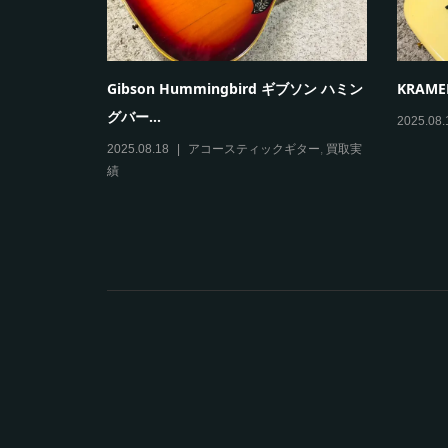
0 矢入一男 クラ
Gibson Hummingbird ギブソン ハミン
KRAMER
グバー...
2025.08.
買取実績
2025.08.18
アコースティックギター
,
買取実
績