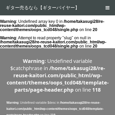
ギター売るなら【ギターバイヤー】
Warning
: Undefined array key 0 in
/home/takasugi28/re-
reuse-kaitori.com/public_html/wp-
content/themes/oops_tcd048/single.php
on line
20
Warning
: Attempt to read property "slug" on null in
/home/takasugi28/re-reuse-kaitori.com/public_html/wp-
content/themes/oops_tcd048/single.php
on line
20
Warning
: Undefined variable
$catchphrase in
/home/takasugi28/re-
reuse-kaitori.com/public_html/wp-
content/themes/oops_tcd048/template-
parts/page-header.php
on line
118
Warning
: Undefined variable $desc in
/home/takasugi28/re-reuse-
kaitori.com/public_html/wp-content/themes/oops_tcd048/template-