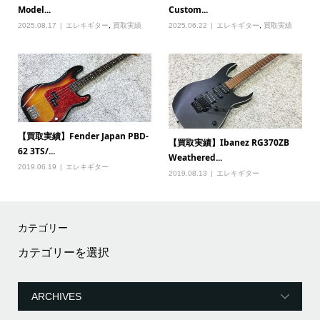
Model...
Custom...
2025.08.17
エレキギター
,
買取実績
2025.06.22
エレキギター
,
買取実績
【買取実績】Fender Japan PBD-
【買取実績】Ibanez RG370ZB
62 3TS/...
Weathered...
2019.06.19
エレキギター
2019.08.13
エレキギター
カテゴリー
カ
テ
ゴ
リ
ー