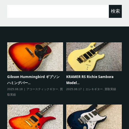
検
索:
ると
Gibson Hummingbird ギブソン
KRAMER RS Richie Sambora
Pa
ハミングバー...
Model...
Cu
2025.08.18
アコースティックギター
,
買
2025.08.17
エレキギター
,
買取実績
20
取実績