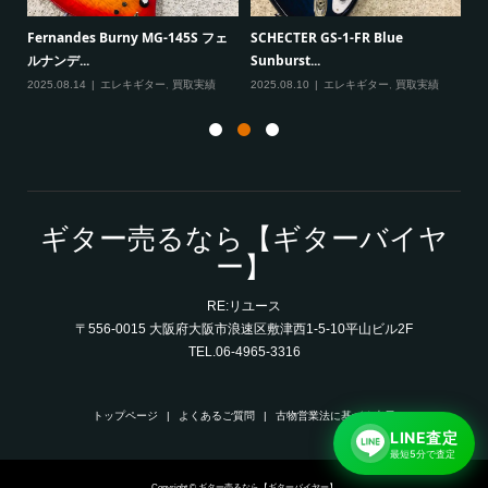
一男
P
Fernandes Burny MG-145S フェ
SCHECTER GS-1-FR Blue
Ma
ルナンデ...
Sunburst...
実績
20
2025.08.14
エレキギター
,
買取実績
2025.08.10
エレキギター
,
買取実績
ギター売るなら【ギターバイヤ
ー】
RE:リユース
〒556-0015 大阪府大阪市浪速区敷津西1-5-10平山ビル2F
TEL.06-4965-3316
トップページ
よくあるご質問
古物営業法に基づく表示
LINE査定
最短5分で査定
Copyright © ギター売るなら【ギターバイヤー】