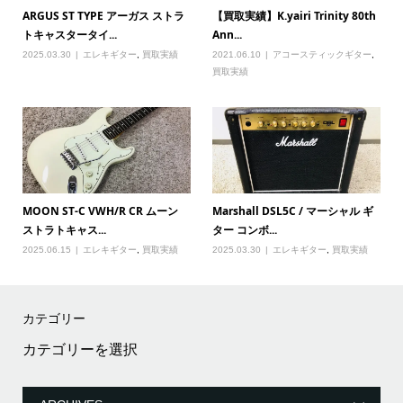
ARGUS ST TYPE アーガス ストラ
【買取実績】K.yairi Trinity 80th
トキャスタータイ...
Ann...
2025.03.30
エレキギター
,
買取実績
2021.06.10
アコースティックギター
,
買取実績
MOON ST-C VWH/R CR ムーン
Marshall DSL5C / マーシャル ギ
ストラトキャス...
ター コンボ...
2025.06.15
エレキギター
,
買取実績
2025.03.30
エレキギター
,
買取実績
カテゴリー
カ
テ
ゴ
リ