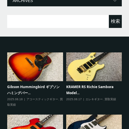
ー
検
索:
ソン
KRAMER RS Richie Sambora
Paul Reed Smith(PRS) SE
Model...
Custom...
ター
,
買
2025.08.17
エレキギター
,
買取実績
2025.08.09
エレキギター
,
買取実績