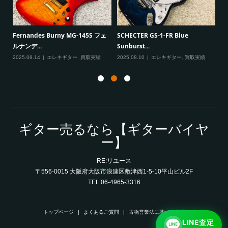
Paul Reed Smith（PRS） SE
 フェ
SCHECTER GS-1-FR Blue
Mark T...
Sunburst...
2025.08.08
エレキギター
,
買取実績
績
2025.08.10
エレキギター
,
買取実績
ギター売るなら【ギターバイヤ
ー】
RE:リユース
〒556-0015 大阪府大阪市浪速区敷津西1-5-10平山ビル2F
TEL.06-4965-3316
トップページ
よくあるご質問
古物営業法に基づく表示
LINE査定