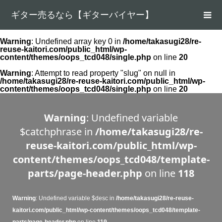
ギター売るなら【ギターバイヤー】
Warning
: Undefined array key 0 in
/home/takasugi28/re-
reuse-kaitori.com/public_html/wp-
content/themes/oops_tcd048/single.php
on line
20
Warning
: Attempt to read property "slug" on null in
/home/takasugi28/re-reuse-kaitori.com/public_html/wp-
content/themes/oops_tcd048/single.php
on line
20
Warning
: Undefined variable
$catchphrase in
/home/takasugi28/re-
reuse-kaitori.com/public_html/wp-
content/themes/oops_tcd048/template-
parts/page-header.php
on line
118
Warning
: Undefined variable $desc in
/home/takasugi28/re-reuse-
kaitori.com/public_html/wp-content/themes/oops_tcd048/template-