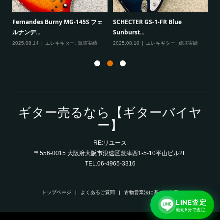
一男
P
Fernandes Burny MG-145S フェ
SCHECTER GS-1-FR Blue
Ma
ルナンデ...
Sunburst...
実績
20
2025.08.14
エレキギター
,
買取実績
2025.08.10
エレキギター
,
買取実績
ギター売るなら【ギターバイヤ
ー】
RE:リユース
〒556-0015 大阪府大阪市浪速区敷津西1-5-10平山ビル2F
TEL.06-4965-3316
トップページ
よくあるご質問
古物営業法に基づく表示
LINE査定
最短5分で査定