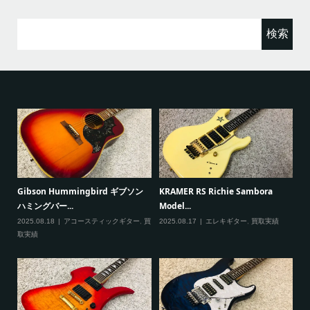
検
索:
ると
Gibson Hummingbird ギブソン
KRAMER RS Richie Sambora
Pa
ハミングバー...
Model...
Cu
2025.08.18
アコースティックギター
,
買
2025.08.17
エレキギター
,
買取実績
20
取実績