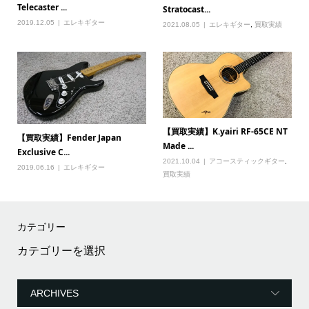
Telecaster ...
Stratocast...
2019.12.05
エレキギター
2021.08.05
エレキギター
,
買取実績
【買取実績】K.yairi RF-65CE NT
【買取実績】Fender Japan
Made ...
Exclusive C...
2021.10.04
アコースティックギター
,
2019.06.16
エレキギター
買取実績
カテゴリー
カ
テ
ゴ
リ
ー