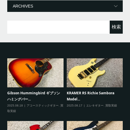
リ
ー
検
索:
 RS Richie Sambora
Paul Reed Smith(PRS) SE
VOX mini5 
.
Custom...
デリングアン...
.17
エレキギター
,
買取実績
2025.08.09
エレキギター
,
買取実績
2025.08.09
ア