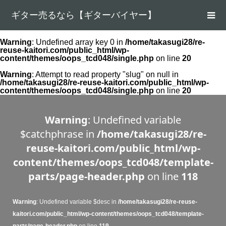
ギター売るなら【ギターバイヤー】
Warning
: Undefined array key 0 in
/home/takasugi28/re-
reuse-kaitori.com/public_html/wp-
content/themes/oops_tcd048/single.php
on line
20
Warning
: Attempt to read property "slug" on null in
/home/takasugi28/re-reuse-kaitori.com/public_html/wp-
content/themes/oops_tcd048/single.php
on line
20
Warning
: Undefined variable
$catchphrase in
/home/takasugi28/re-
reuse-kaitori.com/public_html/wp-
content/themes/oops_tcd048/template-
parts/page-header.php
on line
118
Warning
: Undefined variable $desc in
/home/takasugi28/re-reuse-
kaitori.com/public_html/wp-content/themes/oops_tcd048/template-