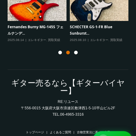
Paul Reed Smith（PRS） SE
VanZandt JB
ER GS-1-FR Blue
Mark T...
ント ...
t...
2025.08.08
エレキギター
,
買取実績
2025.08.07
ベ
.10
エレキギター
,
買取実績
ギター売るなら【ギターバイヤ
ー】
RE:リユース
〒556-0015 大阪府大阪市浪速区敷津西1-5-10平山ビル2F
TEL.06-4965-3316
トップページ
よくあるご質問
古物営業法に基づく表示