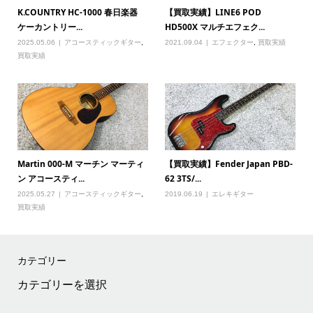
K.COUNTRY HC-1000 春日楽器
【買取実績】LINE6 POD
ケーカントリー...
HD500X マルチエフェク...
2025.05.06
アコースティックギター
,
2021.09.04
エフェクター
,
買取実績
買取実績
Martin 000-M マーチン マーティ
【買取実績】Fender Japan PBD-
ン アコースティ...
62 3TS/...
2025.05.27
アコースティックギター
,
2019.06.19
エレキギター
買取実績
カテゴリー
カ
テ
ゴ