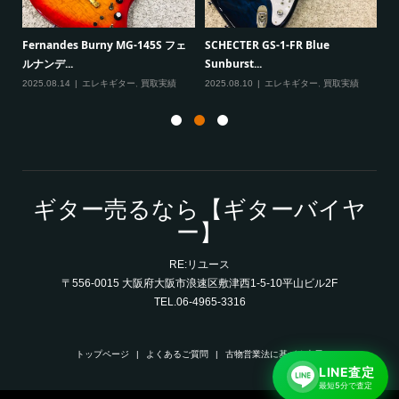
一男
P
Fernandes Burny MG-145S フェ
SCHECTER GS-1-FR Blue
Ma
ルナンデ...
Sunburst...
実績
20
2025.08.14
エレキギター
,
買取実績
2025.08.10
エレキギター
,
買取実績
ギター売るなら【ギターバイヤ
ー】
RE:リユース
〒556-0015 大阪府大阪市浪速区敷津西1-5-10平山ビル2F
TEL.06-4965-3316
トップページ
よくあるご質問
古物営業法に基づく表示
LINE査定
最短5分で査定