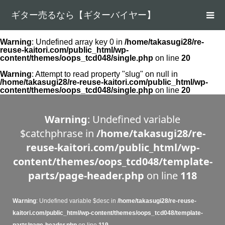
ギター売るなら【ギターバイヤー】
Warning
: Undefined array key 0 in
/home/takasugi28/re-
reuse-kaitori.com/public_html/wp-
content/themes/oops_tcd048/single.php
on line
20
Warning
: Attempt to read property "slug" on null in
/home/takasugi28/re-reuse-kaitori.com/public_html/wp-
content/themes/oops_tcd048/single.php
on line
20
Warning
: Undefined variable
$catchphrase in
/home/takasugi28/re-
reuse-kaitori.com/public_html/wp-
content/themes/oops_tcd048/template-
parts/page-header.php
on line
118
Warning
: Undefined variable $desc in
/home/takasugi28/re-reuse-
kaitori.com/public_html/wp-content/themes/oops_tcd048/template-