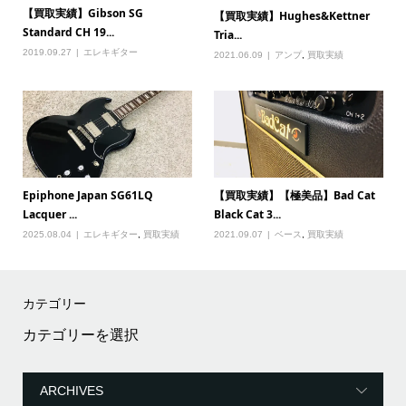
【買取実績】Gibson SG
【買取実績】Hughes&Kettner
Standard CH 19...
Tria...
2019.09.27
エレキギター
2021.06.09
アンプ
,
買取実績
Epiphone Japan SG61LQ
【買取実績】【極美品】Bad Cat
Lacquer ...
Black Cat 3...
2025.08.04
エレキギター
,
買取実績
2021.09.07
ベース
,
買取実績
カテゴリー
カ
テ
ゴ
リ
ー