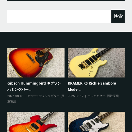
検
索:
ると
Gibson Hummingbird ギブソン
KRAMER RS Richie Sambora
Pa
ハミングバー...
Model...
Cu
2025.08.18
アコースティックギター
,
買
2025.08.17
エレキギター
,
買取実績
20
取実績